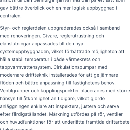
anslöts till den befintliga fjärrvärmesidan på ett sätt som
gav bättre överblick och en mer logisk uppbyggnad i
centralen.
Styr- och reglerdelen uppgraderades också i samband
med renoveringen. Givare, reglerutrustning och
elanslutningar anpassades till den nya
systemuppbyggnaden, vilket förbättrade möjligheten att
hålla stabil temperatur i både värmekrets och
tappvarmvattensystem. Cirkulationspumpar med
modernare driftteknik installerades för att ge jämnare
flöden och bättre anpassning till fastighetens behov.
Ventilgrupper och kopplingspunkter placerades med större
hänsyn till åtkomlighet än tidigare, vilket gjorde
anläggningen enklare att inspektera, justera och serva
efter färdigställandet. Märkning utfördes på rör, ventiler
och huvudfunktioner för att underlätta framtida driftarbete
i teknikrummet.