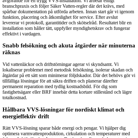
avgörande för en trygg VVS-installation. Vi arbetar enligt
branschpraxis och följer Säker Vatten-regler där det krävs, med
spårbar dokumentation på utförda arbeten. Innan start går vi igenom
funktion, placering och åtkomlighet för service. Efter avslut
levererar vi protokoll, garantitider och skötselråd. Resultatet blir en
installation som håller tätt, uppfyller myndighetskrav och fungerar
effektivt i vardagen.
Snabb felsökning och akuta åtgärder när minuterna
räknas
Vid vattenläckor och driftstörningar agerar vi skyndsamt. Vi
lokaliserar problemet med metodisk felsökning, isolerar skadan och
åtgärdar på ett sätt som minimerar följdskador. Där det behövs gör vi
tillfälliga lösningar för att säkra driften och planerar därefter
permanent reparation med tydlig kostnadsbild. För dig som
fastighetsägare eller BRF innebär detta kortare stillestånd och lägre
totalkostnad.
Hållbara VVS-lösningar för nordiskt klimat och
energieffektiv drift
Rätt VVS-lösning sparar både energi och pengar. Vi hjälper dig
optimera varmvattenproduktion, cirkulation och temperaturer med