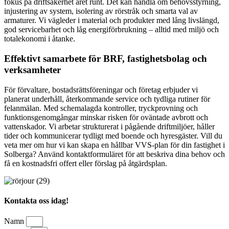
fokus på driftsäkerhet året runt. Det kan handla om behovsstyrning,
injustering av system, isolering av rörstråk och smarta val av
armaturer. Vi vägleder i material och produkter med lång livslängd,
god servicebarhet och låg energiförbrukning – alltid med miljö och
totalekonomi i åtanke.
Effektivt samarbete för BRF, fastighetsbolag och
verksamheter
För förvaltare, bostadsrättsföreningar och företag erbjuder vi
planerat underhåll, återkommande service och tydliga rutiner för
felanmälan. Med schemalagda kontroller, tryckprovning och
funktionsgenomgångar minskar risken för oväntade avbrott och
vattenskador. Vi arbetar strukturerat i pågående driftmiljöer, håller
tider och kommunicerar tydligt med boende och hyresgäster. Vill du
veta mer om hur vi kan skapa en hållbar VVS-plan för din fastighet i
Solberga? Använd kontaktformuläret för att beskriva dina behov och
få en kostnadsfri offert eller förslag på åtgärdsplan.
Kontakta oss idag!
Namn