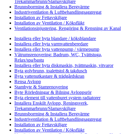
Trekammarbrunn/Slamavskiljare
Brunnsborrning & Installera Bergvärme
Industriventilation & Luftbehandlingsaggregat
Installation av Fettavskiljare
Installation av Ventilation / Köksfläkt
Ventilationsinjustering, Rengöring & Rensning av Kanal
Installera eller byta blandare / köksblandare
Installera eller byta varmvattenberedare
Installera eller byta vattenpump / värmepump
Våtrumsrenovering: Badrum, WC, Tvättstuga,
Relax/spa/bastu
Installera eller byta diskmaskin, tvättmaskin, vitvaror
Byta golvbrunn, toalettstol & takdusch
Byta vattenutkastare & trädgårdskran
Rensa Avlopp
Stambyte & Stamrenovering
Byte Rörledningar & Bilning Avloppsrör
Byta element till vattenburet system radiatorer
Installera Enskilt Avlopp, Reningsverk,
Trekammarbrunn/Slamavskiljare
Brunnsborrning & Installera Bergvärme
Industriventilation & Luftbehandlingsaggregat
Installation av Fettavskiljare
Installation av Ventilation / Köksfläkt