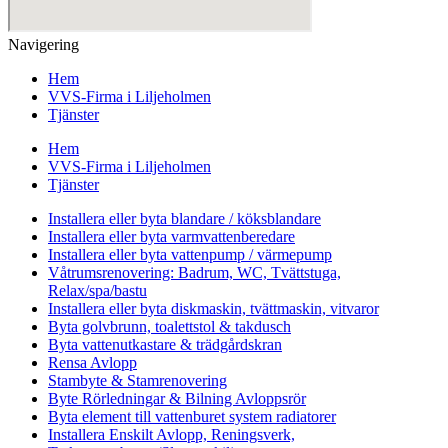
Navigering
Hem
VVS-Firma i Liljeholmen
Tjänster
Hem
VVS-Firma i Liljeholmen
Tjänster
Installera eller byta blandare / köksblandare
Installera eller byta varmvattenberedare
Installera eller byta vattenpump / värmepump
Våtrumsrenovering: Badrum, WC, Tvättstuga,
Relax/spa/bastu
Installera eller byta diskmaskin, tvättmaskin, vitvaror
Byta golvbrunn, toalettstol & takdusch
Byta vattenutkastare & trädgårdskran
Rensa Avlopp
Stambyte & Stamrenovering
Byte Rörledningar & Bilning Avloppsrör
Byta element till vattenburet system radiatorer
Installera Enskilt Avlopp, Reningsverk,