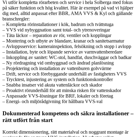
Vi utför kompletta rörarbeten och service i hela Solberga med fokus
på säker funktion och hög kvalitet. Här är exempel på vad vi hjälper
dig med, alltid anpassat efter BBR, AMA VVS & Kyl och gällande
branschregler:
– Kompletta rörinstallationer i kök, badrum och tvättstuga
– VVS vid nybyggnation samt total- och ytrenoveringar
– Täta läckor – reparation av rör, ventiler och kopplingar
– Montering och utbyte av blandare, kranar och sanitetsarmatur
– Avloppsservice: kamerainspektion, felsökning och stopp i avlopp
– Installation, byte och löpande service av varmvattenberedare
– Inkoppling av sanitet: WC-stol, handfat, duschväggar och badkar
– Ny rördragning vid ombyggnad och ändrad planlösning
– Projektering och installation av vattenburen golvvärme
– Drift, service och förebyggande underhåll av fastigheters VVS
– Trycktest, injustering av system och funktionskontroller
– Snabba insatser vid akuta vattenläckor och skador
– Proaktivt rörunderhåll för att minska risken för vattenskador
– Anpassade VVS-lösningar för BRF, lokaler och företag
– Energi- och miljörådgivning för hållbara VVS-val
Dokumenterad kompetens och säkra installationer –
rätt utfört från start
Korrekt dimensionering, rätt materialval och noggrant montage är