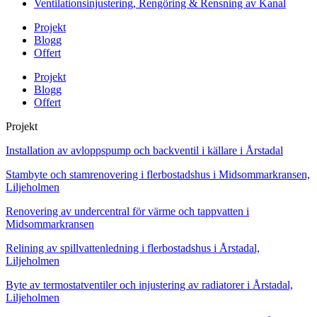
Ventilationsinjustering, Rengöring & Rensning av Kanal
Projekt
Blogg
Offert
Projekt
Blogg
Offert
Projekt
Installation av avloppspump och backventil i källare i Årstadal
Stambyte och stamrenovering i flerbostadshus i Midsommarkransen,
Liljeholmen
Renovering av undercentral för värme och tappvatten i
Midsommarkransen
Relining av spillvattenledning i flerbostadshus i Årstadal,
Liljeholmen
Byte av termostatventiler och injustering av radiatorer i Årstadal,
Liljeholmen