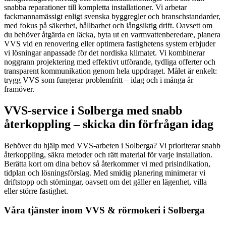
snabba reparationer till kompletta installationer. Vi arbetar
fackmannamässigt enligt svenska byggregler och branschstandarder,
med fokus på säkerhet, hållbarhet och långsiktig drift. Oavsett om
du behöver åtgärda en läcka, byta ut en varmvattenberedare, planera
VVS vid en renovering eller optimera fastighetens system erbjuder
vi lösningar anpassade för det nordiska klimatet. Vi kombinerar
noggrann projektering med effektivt utförande, tydliga offerter och
transparent kommunikation genom hela uppdraget. Målet är enkelt:
trygg VVS som fungerar problemfritt – idag och i många år
framöver.
VVS-service i Solberga med snabb
återkoppling – skicka din förfrågan idag
Behöver du hjälp med VVS-arbeten i Solberga? Vi prioriterar snabb
återkoppling, säkra metoder och rätt material för varje installation.
Berätta kort om dina behov så återkommer vi med prisindikation,
tidplan och lösningsförslag. Med smidig planering minimerar vi
driftstopp och störningar, oavsett om det gäller en lägenhet, villa
eller större fastighet.
Våra tjänster inom VVS & rörmokeri i Solberga