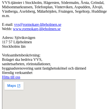
VVS-tjänster i Stockholm, Hägersten, Södermalm, Årsta, Gröndal,
Midsommarkransen, Telefonplan, Vinterviken, Aspudden, Älvsjö,
Västberga, Axelsberg, Mälarhöjden, Fruängen, Segeltorp, Huddinge
m.m.
E-mail:
vvs@rormokare-liljeholmen.se
Webb:
www.rormokare-liljeholmen.se
Adress: Sjöviksvägen
117 57 Liljeholmen
Stockholms län
Verksamhetsbeskrivning:
Bolaget ska bedriva VVS,
sanitetsarbeten, rörinstallationer,
byggnadsrenovering samt fastighetsskötsel och därmed
förenlig verksamhet
Hitta till oss