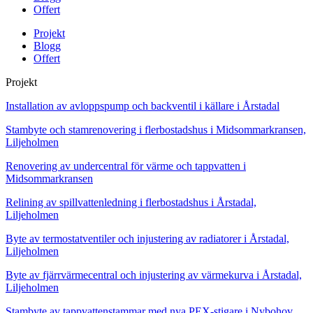
Offert
Projekt
Blogg
Offert
Projekt
Installation av avloppspump och backventil i källare i Årstadal
Stambyte och stamrenovering i flerbostadshus i Midsommarkransen,
Liljeholmen
Renovering av undercentral för värme och tappvatten i
Midsommarkransen
Relining av spillvattenledning i flerbostadshus i Årstadal,
Liljeholmen
Byte av termostatventiler och injustering av radiatorer i Årstadal,
Liljeholmen
Byte av fjärrvärmecentral och injustering av värmekurva i Årstadal,
Liljeholmen
Stambyte av tappvattenstammar med nya PEX-stigare i Nybohov,