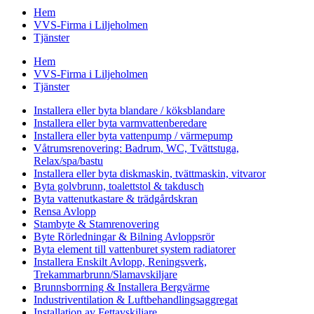
Hem
VVS-Firma i Liljeholmen
Tjänster
Hem
VVS-Firma i Liljeholmen
Tjänster
Installera eller byta blandare / köksblandare
Installera eller byta varmvattenberedare
Installera eller byta vattenpump / värmepump
Våtrumsrenovering: Badrum, WC, Tvättstuga,
Relax/spa/bastu
Installera eller byta diskmaskin, tvättmaskin, vitvaror
Byta golvbrunn, toalettstol & takdusch
Byta vattenutkastare & trädgårdskran
Rensa Avlopp
Stambyte & Stamrenovering
Byte Rörledningar & Bilning Avloppsrör
Byta element till vattenburet system radiatorer
Installera Enskilt Avlopp, Reningsverk,
Trekammarbrunn/Slamavskiljare
Brunnsborrning & Installera Bergvärme
Industriventilation & Luftbehandlingsaggregat
Installation av Fettavskiljare