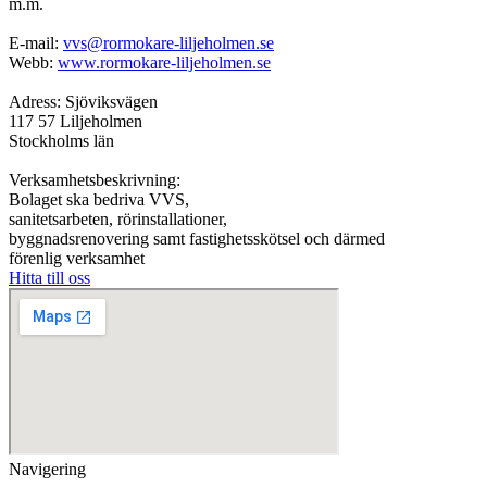
m.m.
E-mail:
vvs@rormokare-liljeholmen.se
Webb:
www.rormokare-liljeholmen.se
Adress: Sjöviksvägen
117 57 Liljeholmen
Stockholms län
Verksamhetsbeskrivning:
Bolaget ska bedriva VVS,
sanitetsarbeten, rörinstallationer,
byggnadsrenovering samt fastighetsskötsel och därmed
förenlig verksamhet
Hitta till oss
Navigering