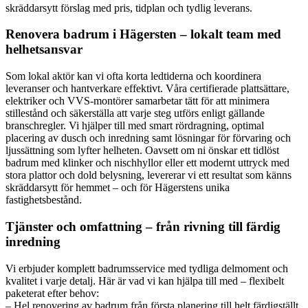
skräddarsytt förslag med pris, tidplan och tydlig leverans.
Renovera badrum i Hägersten – lokalt team med
helhetsansvar
Som lokal aktör kan vi ofta korta ledtiderna och koordinera
leveranser och hantverkare effektivt. Våra certifierade plattsättare,
elektriker och VVS-montörer samarbetar tätt för att minimera
stillestånd och säkerställa att varje steg utförs enligt gällande
branschregler. Vi hjälper till med smart rördragning, optimal
placering av dusch och inredning samt lösningar för förvaring och
ljussättning som lyfter helheten. Oavsett om ni önskar ett tidlöst
badrum med klinker och nischhyllor eller ett modernt uttryck med
stora plattor och dold belysning, levererar vi ett resultat som känns
skräddarsytt för hemmet – och för Hägerstens unika
fastighetsbestånd.
Tjänster och omfattning – från rivning till färdig
inredning
Vi erbjuder komplett badrumsservice med tydliga delmoment och
kvalitet i varje detalj. Här är vad vi kan hjälpa till med – flexibelt
paketerat efter behov:
– Hel renovering av badrum från första planering till helt färdigställt