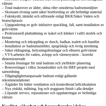
våtrum
– Total makeover av äldre, slitna eller omoderna badrumsmiljöer
– Skonsam rivning samt säker bortforsling av allt befintligt material
– Fuktskydd, tätskikt och utförande enligt BKR/Säker Vatten och
branschpraxis
– Uppgradering av golv inklusive spackling, fall, samt installation av
golvvärme
– Professionell plattsättning av kakel och klinker i valfri storlek och
format
– Montering och inkoppling av dusch, badkar, toalett och handfat
– Installation av badrumsmöbler, spegelskåp och övrig inredning
– Säker eldragning, belysningslösningar och elburen golvvärme
– VVS-arbeten för vatten, avlopp och värmesystem – korrekt
dimensionerade
– Smarta lösningar för små badrum och yteffektiv planering
– Renoveringar i villor, bostadsrätter och för BRF-projekt med
samordning
– Tillgänglighetsanpassade badrum enligt gällande
rekommendationer
– Åtgärder för bättre ventilation och kontrollerad luftcirkulation
– Nya ytskikt, målning, fog och noggrann finish i alla detaljer
– Löpande service, reparationer och uppdateringar av befintliga
våtrum