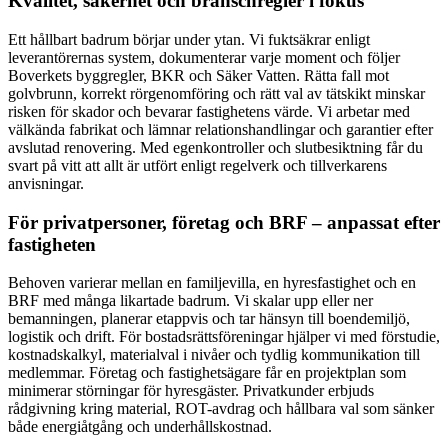
Kvalitet, säkerhet och branschregler i fokus
Ett hållbart badrum börjar under ytan. Vi fuktsäkrar enligt
leverantörernas system, dokumenterar varje moment och följer
Boverkets byggregler, BKR och Säker Vatten. Rätta fall mot
golvbrunn, korrekt rörgenomföring och rätt val av tätskikt minskar
risken för skador och bevarar fastighetens värde. Vi arbetar med
välkända fabrikat och lämnar relationshandlingar och garantier efter
avslutad renovering. Med egenkontroller och slutbesiktning får du
svart på vitt att allt är utfört enligt regelverk och tillverkarens
anvisningar.
För privatpersoner, företag och BRF – anpassat efter
fastigheten
Behoven varierar mellan en familjevilla, en hyresfastighet och en
BRF med många likartade badrum. Vi skalar upp eller ner
bemanningen, planerar etappvis och tar hänsyn till boendemiljö,
logistik och drift. För bostadsrättsföreningar hjälper vi med förstudie,
kostnadskalkyl, materialval i nivåer och tydlig kommunikation till
medlemmar. Företag och fastighetsägare får en projektplan som
minimerar störningar för hyresgäster. Privatkunder erbjuds
rådgivning kring material, ROT-avdrag och hållbara val som sänker
både energiåtgång och underhållskostnad.