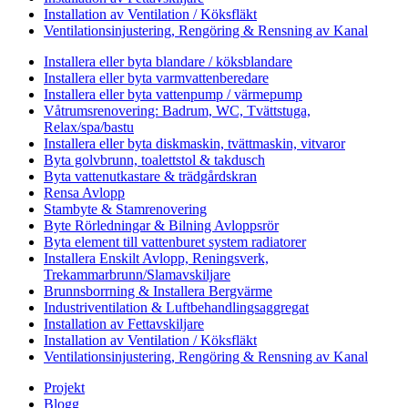
Installation av Ventilation / Köksfläkt
Ventilationsinjustering, Rengöring & Rensning av Kanal
Installera eller byta blandare / köksblandare
Installera eller byta varmvattenberedare
Installera eller byta vattenpump / värmepump
Våtrumsrenovering: Badrum, WC, Tvättstuga,
Relax/spa/bastu
Installera eller byta diskmaskin, tvättmaskin, vitvaror
Byta golvbrunn, toalettstol & takdusch
Byta vattenutkastare & trädgårdskran
Rensa Avlopp
Stambyte & Stamrenovering
Byte Rörledningar & Bilning Avloppsrör
Byta element till vattenburet system radiatorer
Installera Enskilt Avlopp, Reningsverk,
Trekammarbrunn/Slamavskiljare
Brunnsborrning & Installera Bergvärme
Industriventilation & Luftbehandlingsaggregat
Installation av Fettavskiljare
Installation av Ventilation / Köksfläkt
Ventilationsinjustering, Rengöring & Rensning av Kanal
Projekt
Blogg