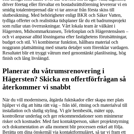
driver företag eller förvaltar en bostadsrättsförening levererar vi en
smidig totalentreprenad där vi tar ansvar från första skiss till
slutbesiktning. Med behörigheter enligt BKR och Säker Vatten,
tydliga offerter och realistiska tidsplaner får du ett badrumsprojekt
som rullar utan överraskningar. Vårt lokala team är välkänt i
Hägersten, Midsommarkransen, Telefonplan och Hägerstensåsen –
och vi anpassar alltid lösningarna efter fastighetens förutsättningar,
budget och stil. Vi kombinerar funktion, hållbara material och
noggrann plattsättning med smarta detaljer som förenklar vardagen.
Resultatet blir ett tryggt våtrum med genomtänkt planlösning, hög
finish och lång livslängd.
Planerar du våtrumsrenovering i
Hägersten? Skicka en offertförfrågan så
återkommer vi snabbt
När du vill modernisera, åtgärda fuktskador eller skapa mer plats
hjälper vi dig att hitta rätt väg – från idé, ritning och materialval till
installation och slutlig styling. Vi gör hembesök, mäter upp,
kontrollerar underlag och ger rekommendationer som minimerar
risker och kostnader. Med fast kontaktperson, säker projektstyrning
och dokumentation av alla moment blir processen enkel att följa.
Berätta om dina önskemål via kontaktformuläret, så tar vi fram ett