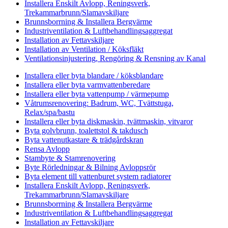
Installera Enskilt Avlopp, Reningsverk,
Trekammarbrunn/Slamavskiljare
Brunnsborrning & Installera Bergvärme
Industriventilation & Luftbehandlingsaggregat
Installation av Fettavskiljare
Installation av Ventilation / Köksfläkt
Ventilationsinjustering, Rengöring & Rensning av Kanal
Installera eller byta blandare / köksblandare
Installera eller byta varmvattenberedare
Installera eller byta vattenpump / värmepump
Våtrumsrenovering: Badrum, WC, Tvättstuga,
Relax/spa/bastu
Installera eller byta diskmaskin, tvättmaskin, vitvaror
Byta golvbrunn, toalettstol & takdusch
Byta vattenutkastare & trädgårdskran
Rensa Avlopp
Stambyte & Stamrenovering
Byte Rörledningar & Bilning Avloppsrör
Byta element till vattenburet system radiatorer
Installera Enskilt Avlopp, Reningsverk,
Trekammarbrunn/Slamavskiljare
Brunnsborrning & Installera Bergvärme
Industriventilation & Luftbehandlingsaggregat
Installation av Fettavskiljare