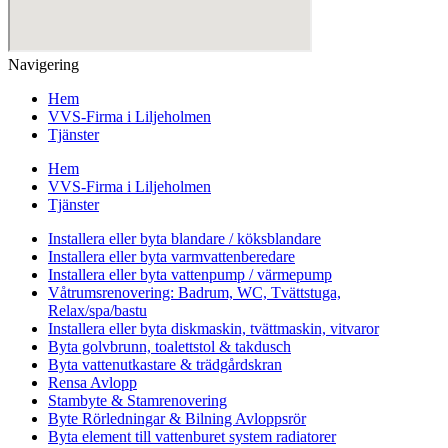
Navigering
Hem
VVS-Firma i Liljeholmen
Tjänster
Hem
VVS-Firma i Liljeholmen
Tjänster
Installera eller byta blandare / köksblandare
Installera eller byta varmvattenberedare
Installera eller byta vattenpump / värmepump
Våtrumsrenovering: Badrum, WC, Tvättstuga,
Relax/spa/bastu
Installera eller byta diskmaskin, tvättmaskin, vitvaror
Byta golvbrunn, toalettstol & takdusch
Byta vattenutkastare & trädgårdskran
Rensa Avlopp
Stambyte & Stamrenovering
Byte Rörledningar & Bilning Avloppsrör
Byta element till vattenburet system radiatorer