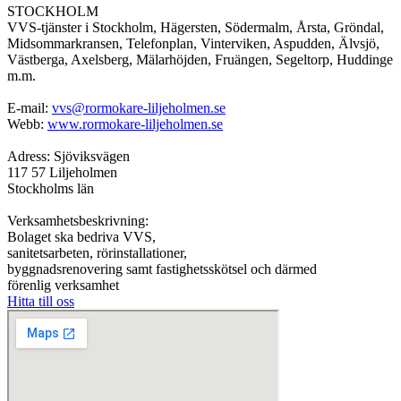
STOCKHOLM
VVS-tjänster i Stockholm, Hägersten, Södermalm, Årsta, Gröndal,
Midsommarkransen, Telefonplan, Vinterviken, Aspudden, Älvsjö,
Västberga, Axelsberg, Mälarhöjden, Fruängen, Segeltorp, Huddinge
m.m.
E-mail:
vvs@rormokare-liljeholmen.se
Webb:
www.rormokare-liljeholmen.se
Adress: Sjöviksvägen
117 57 Liljeholmen
Stockholms län
Verksamhetsbeskrivning:
Bolaget ska bedriva VVS,
sanitetsarbeten, rörinstallationer,
byggnadsrenovering samt fastighetsskötsel och därmed
förenlig verksamhet
Hitta till oss