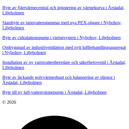
Byte av fjärrvärmecentral och injustering av värmekurva i Årstadal,
Liljeholmen
Stambyte av tappvattenstammar med nya PEX-stigare i Nybohov,
Liljeholmen
Byte av cirkulationspump i värmesystem i Nybohov, Liljeholmen
Ombyggnad av industriventilation med nytt luftbehandlingsaggregat
i Nybohov, Liljeholmen
Installation av ny varmvattenberedare och säkerhetsventil i Årstadal,
Liljeholmen
Byte av läckande golvvärmeshunt och balansering av slingor i
Årstadal, Liljeholmen
Byte till ny luft-vattenvärmepump i Årstadal, Liljeholmen
© 2026